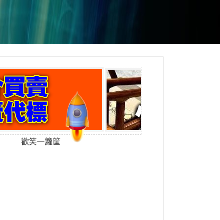
歡笑一籮筐