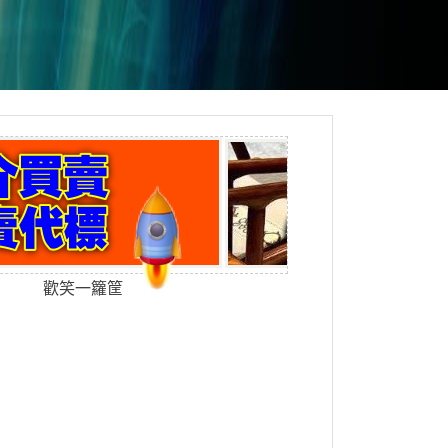
歡笑一籮筐