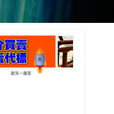
歡笑一籮筐